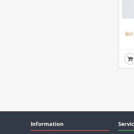
BS11
Information
Servic