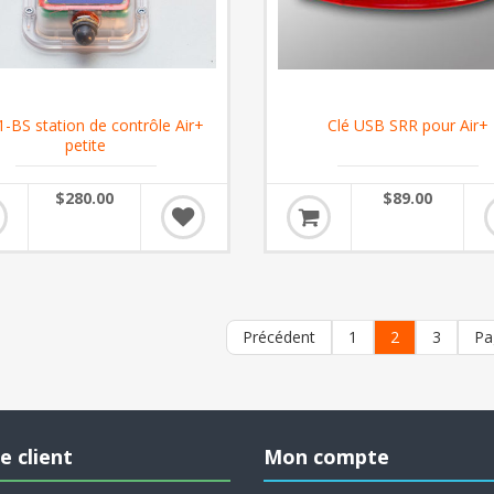
-BS station de contrôle Air+
Clé USB SRR pour Air+
petite
$280.00
$89.00
Précédent
1
2
3
Pa
e client
Mon compte