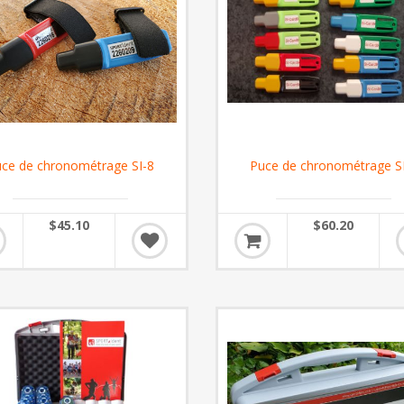
ce de chronométrage SI-8
Puce de chronométrage S
$45.10
$60.20