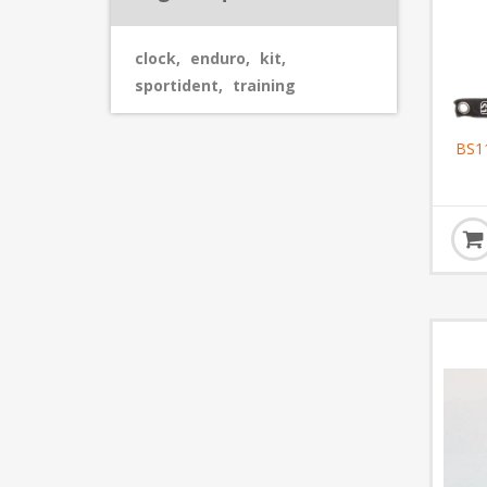
clock
,
enduro
,
kit
,
sportident
,
training
BS11