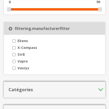
6
90
filtering.manufacturerfilter
Ekens
X-Compass
Str8
Vapro
Vavrys
Catégories